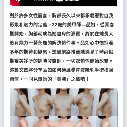
點
熱
臉、
招
推
滴
瘦
募
門
對於許多女性而言，胸部長久以來都承載著對自我
肩、
薦
材
瘦
人
形象和魅力的定義。22歲的美甲師—品如，從青春
推
小
果
料
才
腿、
凍
期開始，胸部就成為她自卑的源頭，終於在她長大
雙
薦
隆
活
淨
輕
膠
超
下
後有能力一勞永逸的解決這件事。品如心中懷抱著
乳
力
妍
盈
原
塑
巴
FV+極
案
麩
有
抗
纖
白
魔
聯
多年的期待和疑惑，透過網路推薦她遇見了時尚假
品
例
醯
氧
痘
體
皙
纖
注
絡
燕
分
期醫美診所的姚勝發醫師，一切都悄悄開始改變。
胺
點
點
點
點
點
窩
享
酸
滴
滴
滴
滴
滴
我
射
這篇文章將分享品如如何通過曼陀波隆乳手術找回
膠
時
原
們
材
自信，一同見證她的「美胸」之旅吧！
尚
飲
熱
完
料
美
門
雙
youtube
双
眼
美
皮
推
肉
膠
毒
玻
洢
原
喬
逆
彈
聚
媄
星
眼
薦
桿
尿
蓮
蛋
雅
時
力
光
神
球
袋
菌
酸
絲
白
露
針
針
針
針
針
手