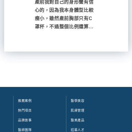
產前我對自己的身形蠻有信
今年即將
做！享受更多美麗時
心的，因為我本身體型比較
飲服務業
瘦小，雖然產前胸部只有C
心裡也有
光！
罩杯，不過整個比例還算滿
今年打算
意。但是自從生完兩個小孩
凡的禮物
親餵後，胸部就像洩了氣的
我，很希
氣球，上胸沒有肉，又乾又
上比基尼
扁，只剩下A罩杯。...
自己身體
個人隆乳
同，隆乳
活出自己
然天生不
發達的醫..
推薦案例
醫學美容
熱門項目
肌膚管理
品牌故事
醫美產品
醫師團隊
招募人才