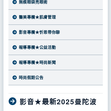
吳
無痕眼袋亮眼術
皺
凹
粗
故
胸
峻
調
洞
大
豪
事
各
部
醫
理
醫美專欄★肌膚管理
式
祛
師
皺
整
雙
斑
紋
莊
醫
效
活
左
人
形
分
晠
影音專欄★忻恩帶你聊
淨
泡
膚
手
美
析
塏
師
顏
泡
前
香
果
自
乳
才
院
膚
卸
淨
導
保
團
凍
體
頭
無
長
報導專欄★公益活動
洗
顏
水
健
隆
平
脂
乳
教
隊
各
黃
凝
慕
精
牙
創
乳
胸
肪
暈
式
馨
膠
斯
華
膏
手
手
豐
整
育
色
填
慧
報導專欄★時尚新聞
術
術
胸
形
素
除
嫩
醫
整
充
學
斑
痣
師
身
膚
分
胎
形
時尚假期公告
臉
析
記
體
院
保
外
部、
太
美
儀
科
養
手
陽
形
器
穴、
影音★最新2025曼陀波
醫
高
淚
術
單
設
私
溝
醫
位
賦
抽
腹
密