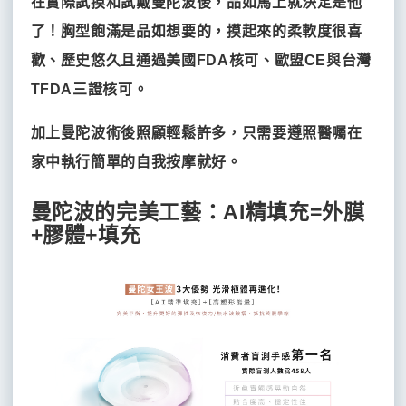
在實際試摸和試戴曼陀波後，品如馬上就決定是他
了！胸型飽滿是品如想要的，摸起來的柔軟度很喜
歡、歷史悠久且通過美國FDA核可、歐盟CE與台灣
TFDA三證核可。
加上曼陀波術後照顧輕鬆許多，只需要遵照醫囑在
家中執行簡單的自我按摩就好。
曼陀波的完美工藝：AI精填充=外膜
+膠體+填充