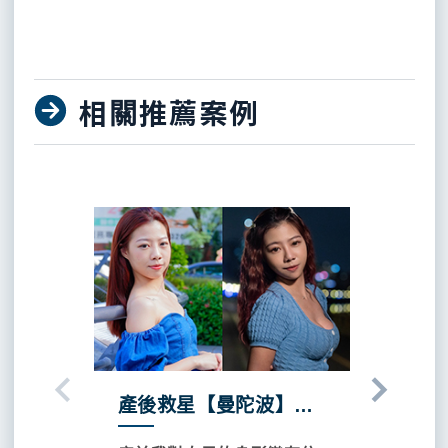
相關推薦案例
Previous
Next
產後救星【曼陀波】超
不惑之
美二寶媽： 隆乳趁早
歡的樣