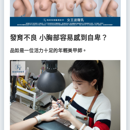
海
術
拉
神
案
除
例
提
毛
分
雷
享
材
射
體
發育不良 小胸部容易感到自卑？
料
極
態
速
雕
MINT
超
品如是一位活力十足的年輕美甲師。
塑
秘
皮
抽
特
秒
脂
拉
雷
術
提
射
線
客
無
製
暇
電
化
淨
自
音
膚
體
雷
豐
波
射
脂
拉
魔
顏
提
飛