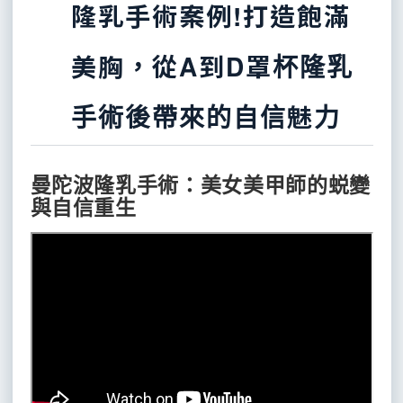
美
凹
醫
隆乳手術案例!打造飽滿
備
修
全
活
學
脂
部
處
陷
護
瞬
能
抗
體
拉
整
師
師
美
極
生
效
鎖
皺
雕
皮
形
無
美胸，從A到D罩杯隆乳
速
海
海
長
保
水
精
容
招
超
神
庫
得
因
濕
凝
粹
面
創
皮
除
淨
飛
粉
斯
美
子
液
膠
霜
手術後帶來的自信魅力
募
秒
毛
膚
梭
餅
水
微
部
塑
醫
雷
雷
雷
雷
雷
光
針
護
肌
輪
型
射
射
射
射
射
儀
筆
學
膚
膚
廓
臉
醫
護
曼陀波隆乳手術：美女美甲師的蜕變
管
美
修
部
與自信重生
自
無
天
學
塑
理
理
護
體
法
痕
鵝
容
型
美
脂
下
額
令
筋
頸
師
龍
智
肪
巴
頭
紋
膜
美
無
醫
容
血
慧
補
整
墊
墊
拉
型
醫
山
修
創
招
脂
形
片
片
提
術
師
美
冰
芙
護
SPF50
黑
炫
雕
蓉
水
防
募
產
鑽
魔
杏
風
面
面
曬
熱
塑
矽
泌
仁
超
品
膜
膜
乳
晶
ASCE
酸
導
門
瘦
小