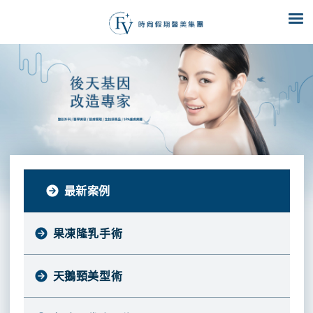
形
徐
圭
提
璋
推
眼
院
無
縫
割
無
減
瞼
長
薦
創
雙
雙
痕
齡
肌、
陳
眼
眼
眼
眼
提
項
歷
拉
皮
皮
袋
袋
眉
舜
目
提
醫
鼻
師
老
部
程
熱
化
祛
以
鬆
整
最新案例
門
長
痘
弛
醫
形
下
療
美
師
垂
果凍隆乳手術
程
複
劉
膚
合
無
厚
隆
鼻
術
耕
粉
創
天鵝頸美型術
鼻
部
後
醫
品
刺、
乾
手
塑
重
師
痘
毛
除
術
形
修
牌
淨
痘、
孔