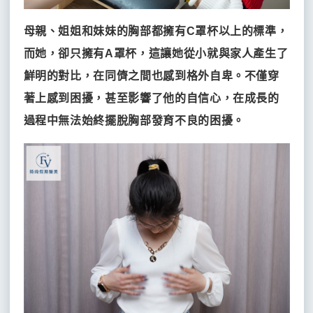
梭
DUAL
雷
HI
母親、姐姐和妹妹的胸部都擁有C罩杯以上的標準，
射
雙
蝴
鳳
女
而她，卻只擁有A罩杯，這讓她從小就與家人產生了
微
子
蝶
凰
王
針
音
電
電
電
鮮明的對比，在同儕之間也感到格外自卑。不僅穿
美
波
波
波
波
塑
著上感到困擾，甚至影響了他的自信心，在成長的
（飛
過程中無法始終擺脫胸部發育不良的困擾。
針）
熱
門
推
薦
DUAL
HI
雙
子
音
波