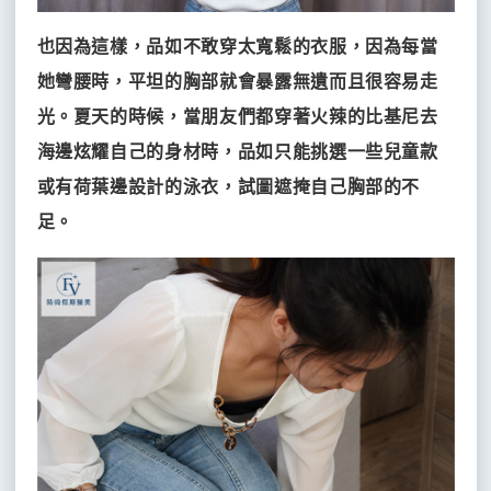
MINT
神
也因為這樣，品如不敢穿太寬鬆的衣服，因為每當
力
她彎腰時，平坦的胸部就會暴露無遺而且很容易走
拉
提
光。夏天的時候，當朋友們都穿著火辣的比基尼去
女
海邊炫耀自己的身材時，品如只能挑選一些兒童款
王
電
或有荷葉邊設計的泳衣，試圖遮掩自己胸部的不
波
足。
蝴
蝶
電
波