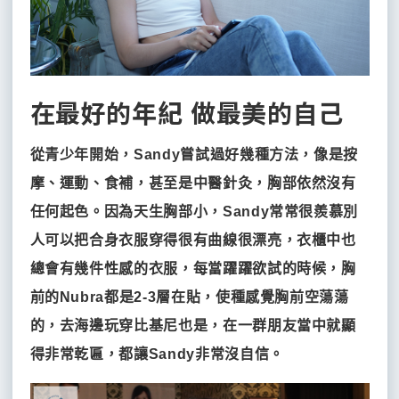
MINT
神
力
拉
提
在最好的年紀 做最美的自己
女
王
電
從青少年開始，Sandy嘗試過好幾種方法，像是按
波
摩、運動、食補，甚至是中醫針灸，胸部依然沒有
蝴
蝶
任何起色。因為天生胸部小，Sandy常常很羨慕別
電
波
人可以把合身衣服穿得很有曲線很漂亮，衣櫃中也
總會有幾件性感的衣服，每當躍躍欲試的時候，胸
前的Nubra都是2-3層在貼，使種感覺胸前空蕩蕩
的，去海邊玩穿比基尼也是，在一群朋友當中就顯
得非常乾匾，都讓Sandy非常沒自信。