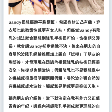
Sandy很想擺脫平胸標籤，希望身材凹凸有緻，穿
衣服也能微露性感更有女人味。但每當Sandy有隆
乳的想法就會聯想到隆乳手術很可怕，恢復期又漫
長，就會讓Sandy卻步猶豫不決，後來在朋友的自
身曼陀波隆乳經驗推薦加上親自「試摸」了朋友的
胸部後，才發現現在透過內視鏡隆乳的技術已經很
安全、恢復期也相當快；假體隆乳也不是我想像中
的邊緣感很重很明顯兩顆假體，曼陀波外觀自然沒
有邊緣感或水波紋、觸感和晃動感更是宛如天生。
聽完朋友的介紹後，當下就決定在我有能力又正值
青春的年紀，透過內視鏡隆乳手術成就更理想的自