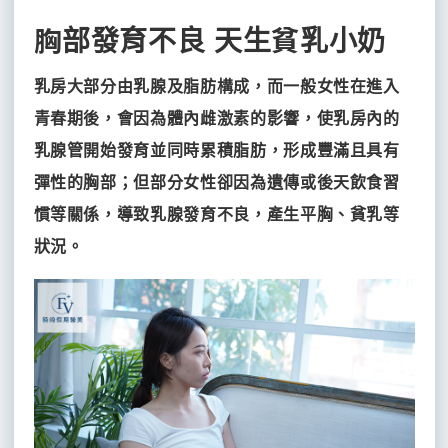
梭
DUAL
胸部發育不良 天生貧乳小奶
雷
HI
射
雙
蝴
鳳
女
微
子
蝶
凰
王
乳房大部分由乳腺及脂肪構成，而一般女性在進入
針
音
電
電
電
美
青春期後，會因為體內雌激素的影響，使乳房內的
波
波
波
波
塑
乳腺管開始發育並同時累積脂肪，形成豐滿且具有
（飛
針）
熱
彈性的胸部；但部分女性卻因為遺傳或後天飲食習
慣等關係，導致乳腺發育不良，產生平胸、貧乳等
門
狀況。
推
薦
DUAL
HI
雙
子
音
波