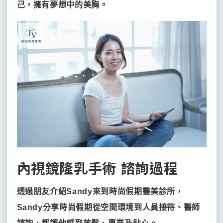
己，擁有夢想中的美胸。
內視鏡隆乳手術 諮詢過程
透過朋友介紹Sandy來到時尚假期醫美診所，
Sandy分享時尚假期從空間環境到人員接待、醫師