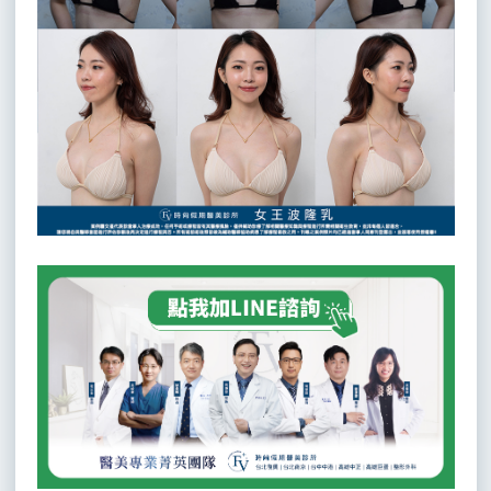
海
術
拉
神
案
除
例
提
毛
分
雷
享
材
射
體
料
極
態
速
雕
MINT
超
塑
秘
皮
抽
特
秒
脂
拉
雷
術
提
射
線
客
無
製
暇
電
化
淨
自
音
膚
體
雷
豐
波
射
脂
拉
魔
顏
提
飛