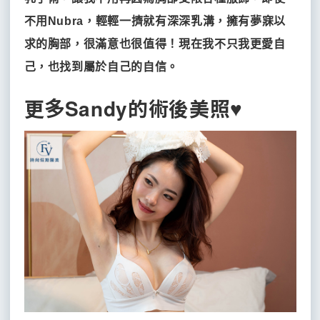
不用Nubra，輕輕一擠就有深深乳溝，擁有夢寐以
求的胸部，很滿意也很值得！現在我不只我更愛自
己，也找到屬於自己的自信。
更多Sandy的術後美照♥