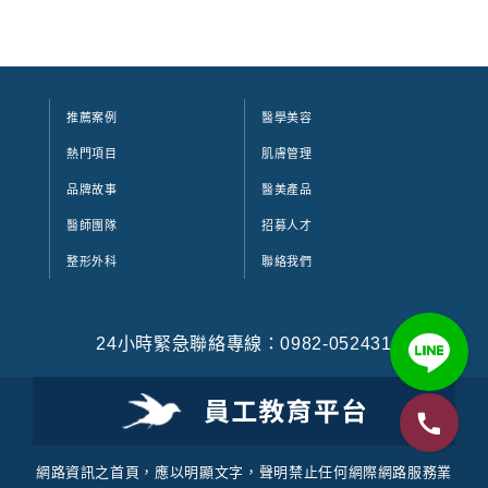
消滅不了，不僅外觀上不好
更喜歡我
看，就連走路大腿內側的贅
情展現自
肉不斷摩擦，都讓
力。...
Maruko...
推薦案例
醫學美容
熱門項目
肌膚管理
品牌故事
醫美產品
醫師團隊
招募人才
整形外科
聯絡我們
24小時緊急聯絡專線：0982-052431
網路資訊之首頁，應以明顯文字，聲明禁止任何網際網路服務業