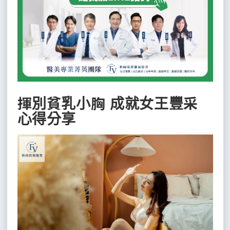
揮別貧乳小胸 成就女王豐采
心得分享