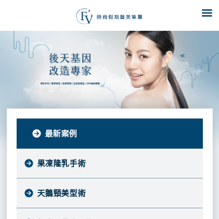
形
徐
圭
提
璋
推
眼
院
無
縫
割
無
減
瞼
長
薦
創
雙
雙
痕
齡
肌、
陳
眼
眼
眼
眼
提
項
歷
拉
皮
皮
袋
袋
眉
舜
目
提
醫
鼻
師
老
部
程
熱
化
祛
以
鬆
整
最新案例
門
長
痘
弛
醫
形
下
療
美
師
垂
果凍隆乳手術
程
複
劉
膚
合
無
厚
隆
鼻
術
耕
粉
創
天鵝頸美型術
鼻
部
後
醫
品
刺、
乾
手
塑
重
師
痘
毛
除
術
形
修
牌
淨
痘、
孔