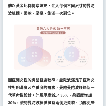
體以黃金比例精準填充，注入每個不同尺寸的曼陀
波植體，柔軟、堅挺、飽滿一次到位。
因亞洲女性的胸闊普遍較窄，曼陀波滿足了亞洲女
性對飽滿度及立體度的需求，曼陀曼陀波經過新一
代革命性設計，外膜厚度減少 35%、柔韌度增加
30%，使得曼陀波植體擁有兩側更柔軟、頂部更豐