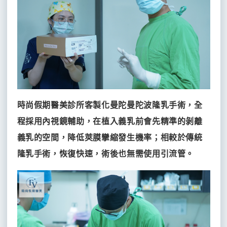
時尚假期醫美診所客製化曼陀曼陀波隆乳手術，全
程採用內視鏡輔助，在植入義乳前會先精準的剝離
義乳的空間，降低莢膜攣縮發生機率；相較於傳統
隆乳手術，恢復快速，術後也無需使用引流管。