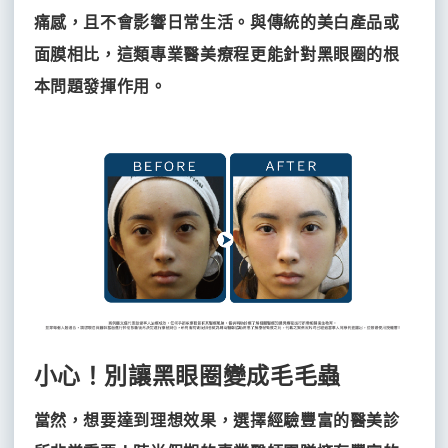
MINT
痛感，且不會影響日常生活。與傳統的美白產品或
神
面膜相比，這類專業醫美療程更能針對黑眼圈的根
力
拉
本問題發揮作用。
提
女
王
電
波
蝴
蝶
電
波
小心！別讓黑眼圈變成毛毛蟲
當然，想要達到理想效果，選擇經驗豐富的醫美診