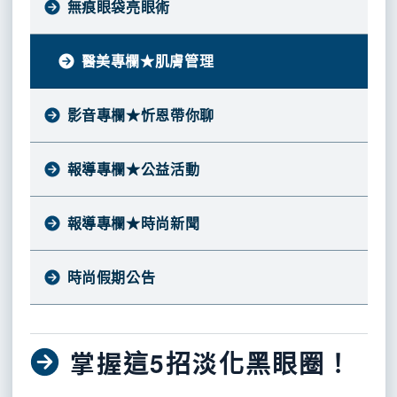
吳
無痕眼袋亮眼術
皺
凹
粗
故
胸
峻
調
洞
大
豪
事
各
部
醫
理
醫美專欄★肌膚管理
式
祛
師
皺
整
雙
斑
紋
莊
醫
效
活
左
人
形
分
晠
影音專欄★忻恩帶你聊
淨
泡
膚
手
美
析
塏
師
顏
泡
前
香
果
自
乳
才
院
膚
卸
淨
導
保
團
凍
體
頭
無
長
報導專欄★公益活動
洗
顏
水
健
隆
平
脂
乳
教
隊
各
黃
凝
慕
精
牙
創
乳
胸
肪
暈
式
馨
膠
斯
華
膏
手
手
豐
整
育
色
填
慧
報導專欄★時尚新聞
術
術
胸
形
素
除
嫩
醫
整
充
學
斑
痣
師
身
膚
分
胎
形
時尚假期公告
臉
析
記
體
院
保
外
部、
太
美
儀
科
養
手
陽
形
器
穴、
掌握這5招淡化黑眼圈！
醫
高
淚
術
單
設
私
溝
醫
位
賦
抽
腹
密