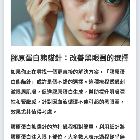
梭
DUAL
雷
HI
射
雙
蝴
鳳
女
微
子
蝶
凰
王
針
音
電
電
電
美
波
波
波
波
塑
（飛
針）
熱
膠原蛋白熊貓針：改善黑眼圈的選擇
門
如果你正在尋找一個更直接的解決方案，「膠原蛋
推
白熊貓針」或許是個不錯的選擇。這種療程透過刺
激眼周肌膚，促進膠原蛋白生成，幫助提升肌膚彈
薦
性和緊緻感，針對因血液循環不佳引起的黑眼圈，
DUAL
效果尤其值得考慮。
HI
雙
子
膠原蛋白熊貓針的施打過程相對簡單，利用細針將
音
波
膠原蛋白注入眼下部位，大多數人表示過程幾乎無