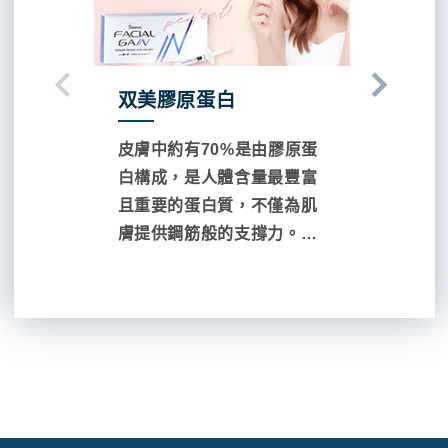
双美膠原蛋白
臉部、
陷
皮膚中約有70%是由膠原蛋
「臉頰凹
白構成，是人體含量最豐富
原因是除
且重要的蛋白質，不僅為肌
素，不良
膚提供鋼筋般的支撐力。也
著臉部皮
扮演著保護、增強韌性及肌
如深層膠
膚保水光澤度，幫助緊緻修
流失，造
護的關鍵角色。 隨著年紀漸
這些因素
長，膠原蛋白不再生成、甚
紀輕輕卻
至逐漸流失，使得肌膚容易
臉」。該
失去彈性、肌膚暗沉無光等
陷、消瘦
問題。...
呢？首先