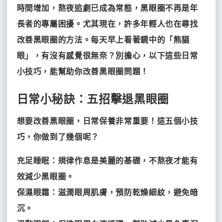
點
熱
時間增加，熬夜追劇已成為常態，黑眼圈不再是年
臉、
招
推
滴
瘦
長者的專屬困擾。尤其現在，許多年輕人也在尋找
募
門
肩、
薦
材
瘦
人
改善黑眼圈的方法。每天早上看著鏡中的「熊貓
推
小
果
料
才
眼」，有沒有感覺很無奈？別擔心，以下這些日常
腿、
凍
雙
薦
隆
活
淨
輕
膠
超
小技巧，能幫助你改善黑眼圈問題！
下
乳
力
妍
盈
原
塑
巴
FV+極
案
麩
有
抗
纖
白
魔
聯
品
日常小秘訣：五招擊退黑眼圈
例
醯
氧
痘
體
皙
纖
注
絡
燕
分
胺
點
點
點
點
點
窩
享
酸
滴
滴
滴
滴
滴
我
射
想要改善黑眼圈，日常保養非常重要！這五個小技
膠
時
原
們
材
巧，你做到了幾個呢？
尚
飲
熱
完
料
美
充足睡眠：規律作息是美麗的基礎，不熬夜才能有
門
雙
youtube
双
效減少黑眼圈。
眼
美
皮
推
肉
膠
保濕眼霜：滋潤眼周肌膚，預防乾燥細紋，避免暗
毒
玻
洢
原
喬
逆
彈
聚
媄
星
眼
薦
沉。
桿
尿
蓮
蛋
雅
時
力
光
神
球
袋
菌
酸
絲
白
露
針
針
針
針
針
手