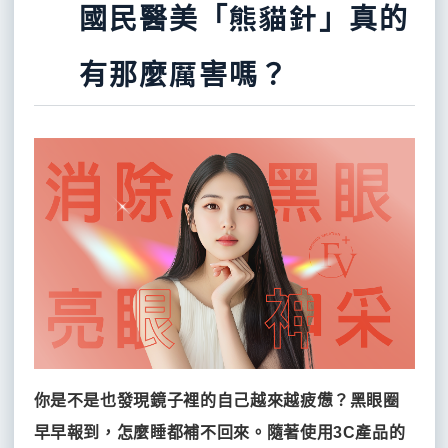
美
凹
醫
國民醫美「熊貓針」真的
備
修
全
活
學
脂
部
處
陷
護
瞬
能
抗
體
拉
整
師
師
美
極
生
效
鎖
皺
雕
皮
形
無
有那麼厲害嗎？
速
海
海
長
保
水
精
容
招
超
神
庫
得
因
濕
凝
粹
面
創
皮
除
淨
飛
粉
斯
美
子
液
膠
霜
募
秒
毛
膚
梭
餅
水
微
部
塑
醫
雷
雷
雷
雷
雷
光
針
護
肌
輪
型
射
射
射
射
射
儀
筆
學
膚
膚
廓
臉
醫
護
管
美
修
部
自
無
天
學
塑
理
理
護
體
法
痕
鵝
容
型
美
脂
下
額
令
筋
頸
師
龍
智
肪
巴
頭
紋
膜
美
無
醫
容
血
慧
補
整
墊
墊
拉
型
醫
山
修
創
招
脂
形
片
片
提
術
師
美
冰
芙
護
SPF50
黑
炫
雕
蓉
水
防
募
產
鑽
魔
杏
風
面
面
曬
熱
塑
矽
泌
仁
超
品
膜
膜
乳
你是不是也發現鏡子裡的自己越來越疲憊？黑眼圈
晶
ASCE
酸
導
門
瘦
早早報到，怎麼睡都補不回來。隨著使用3C產品的
小