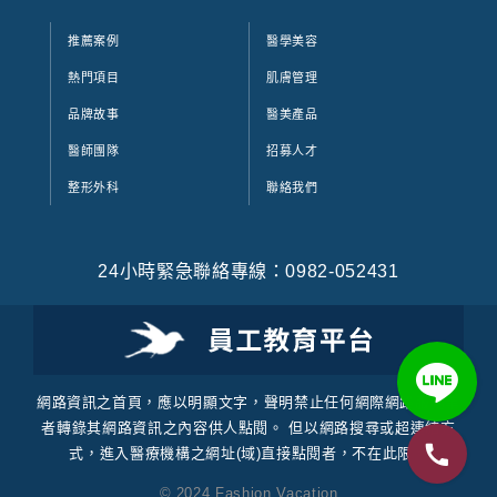
「肌膚凹
型：...
推薦案例
醫學美容
熱門項目
肌膚管理
品牌故事
醫美產品
醫師團隊
招募人才
整形外科
聯絡我們
24小時緊急聯絡專線：0982-052431
網路資訊之首頁，應以明顯文字，聲明禁止任何網際網路服務業
者轉錄其網路資訊之內容供人點閱。 但以網路搜尋或超連結方
式，進入醫療機構之網址(域)直接點閱者，不在此限。
© 2024 Fashion Vacation