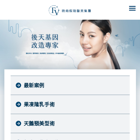
形
徐
圭
提
璋
推
眼
院
無
縫
割
無
減
瞼
長
薦
創
雙
雙
痕
齡
肌、
陳
眼
眼
眼
眼
提
項
歷
拉
皮
皮
袋
袋
眉
舜
目
提
醫
鼻
師
老
部
程
熱
化
祛
以
鬆
整
最新案例
門
長
痘
弛
醫
形
下
療
美
師
垂
果凍隆乳手術
程
複
劉
膚
合
無
厚
隆
鼻
術
耕
粉
創
天鵝頸美型術
鼻
部
後
醫
品
刺、
乾
手
塑
重
師
痘
毛
除
術
形
修
牌
淨
痘、
孔